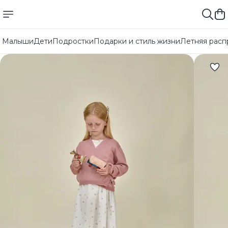
Малыши
Дети
Подростки
Подарки и стиль жизни
Летняя расп