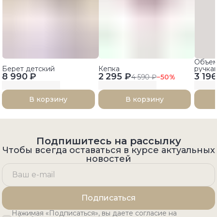
Объем
Берет детский
Кепка
ручка
8 990 ₽
2 295 ₽
3 196
4 590 ₽
−
50
%
В корзину
В корзину
Подпишитесь на рассылку
Чтобы всегда оставаться в курсе актуальных
новостей
Подписаться
Нажимая «Подписаться», вы даете согласие на