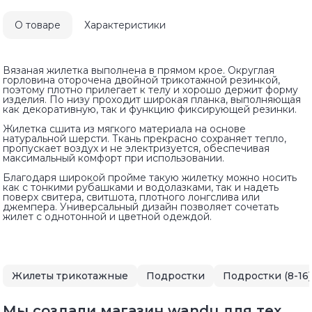
О товаре
Характеристики
Вязаная жилетка выполнена в прямом крое. Округлая
горловина оторочена двойной трикотажной резинкой,
поэтому плотно прилегает к телу и хорошо держит форму
изделия. По низу проходит широкая планка, выполняющая
как декоративную, так и функцию фиксирующей резинки.
Жилетка сшита из мягкого материала на основе
натуральной шерсти. Ткань прекрасно сохраняет тепло,
пропускает воздух и не электризуется, обеспечивая
максимальный комфорт при использовании.
Благодаря широкой пройме такую жилетку можно носить
как с тонкими рубашками и водолазками, так и надеть
поверх свитера, свитшота, плотного лонгслива или
джемпера. Универсальный дизайн позволяет сочетать
жилет с однотонной и цветной одеждой.
Жилеты трикотажные
Подростки
Подростки (8-16)
Мы создали магазин wandu для тех,