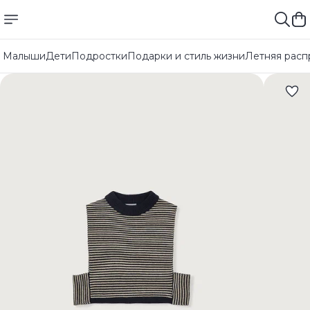
Малыши
Дети
Подростки
Подарки и стиль жизни
Летняя расп