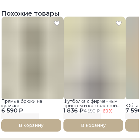
Похожие товары
Прямые брюки на
Футболка с фирменным
кулиске
принтом и контрастной
Юбка 
6 590 ₽
1 836 ₽
отделкой
7 59
4 590 ₽
−
60
%
В корзину
В корзину