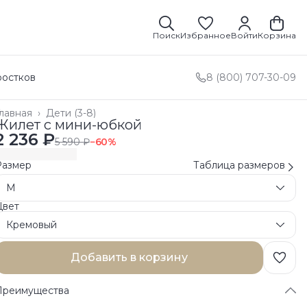
Поиск
Избранное
Войти
Корзина
ростков
8 (800) 707-30-09
лавная
›
Дети (3-8)
Жилет с мини-юбкой
2 236 ₽
5 590 ₽
−
60
%
Размер
Таблица размеров
M
Цвет
Кремовый
Добавить в корзину
Преимущества