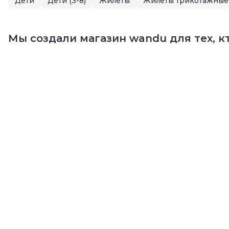
Дети
Дети (3-8)
Жилеты
Жилеты трикотажные
Мы создали магазин wandu для тех, кт