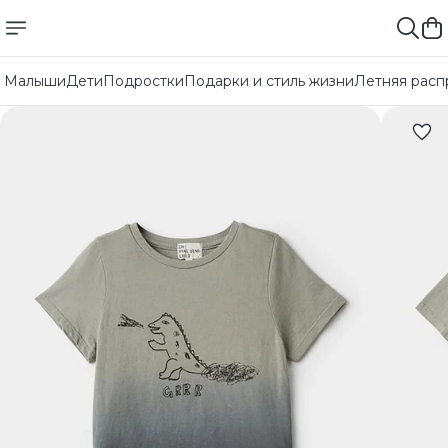
Малыши
Дети
Подростки
Подарки и стиль жизни
Летняя расп