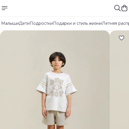
Малыши
Дети
Подростки
Подарки и стиль жизни
Летняя расп