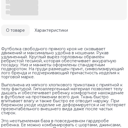
О товаре
Характеристики
Футболка свободного прямого кроя не сковывает
движений и максимально удобна в ношении. Рукав
удлиненный. Круглый вырез горловины обрамлен
ребристой тесьмой, которая обеспечивает аккуратную
посадку. Низ и манжеты оформлены стандартным
подворотом. На груди размещен принт, символизирующий
лого бренда и подчеркивающий причастность изделия к
торговой марке.
Выполнена из мягкого хлопкового трикотажа с приятной к
телу фактурой. Гипоаллергенный материал позволяет телу
дышать и обеспечивает ребенку комфортное нахождение
в футболке на протяжении всего дня. Ткань быстро
впитывает влагу и также быстро ее отводит наружу. При
бережном уходе изделие не деформируется и не потеряет
презентабельного внешнего вида даже после частых
стирок.
Это неотъемлемая база в повседневном гардеробе
ребенка. Ее можно комбинировать с шортами, джинсами,