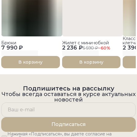
Класс
Брюки
Жилет с мини-юбкой
клетч
7 990 ₽
2 236 ₽
2 39
5 590 ₽
−
60
%
В корзину
В корзину
Подпишитесь на рассылку
Чтобы всегда оставаться в курсе актуальных
новостей
Подписаться
Нажимая «Подписаться», вы даете согласие на