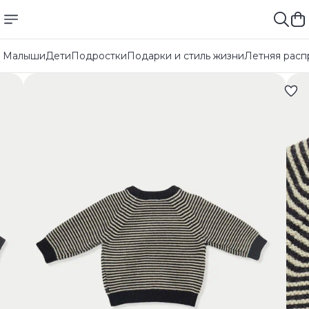
Малыши
Дети
Подростки
Подарки и стиль жизни
Летняя расп