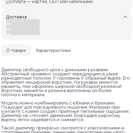
Оплата — картой, СБП или наличными
Доставка
О товаре
Характеристики
Джемпер свободного кроя с длинными рукавами.
Абстрактный орнамент создают чередующиеся узкие
разноцветные полоски. У горловины V-образный вырез. Его
обрамляет неширокий воротник. На рукавах имеются
манжеты. Низ оформлен широкой свободной резинкой.
Воротник, манжеты и резинка выполнены из более
плотного материала.
Модель можно комбинировать с юбками и брюками.
Подходит для повседневного ношения. Материал при
контакте с кожей создает приятные тактильные ощущения.
Джемпер не стесняет движений. Благодаря широкому
вырезу легко надевается и снимается.
Такой джемпер прекрасно смотрится с классическими и
спортивными брюками, джинсами, джоггерами или карго