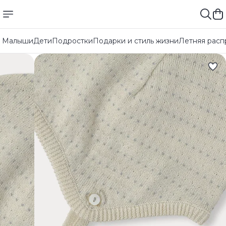
Малыши
Дети
Подростки
Подарки и стиль жизни
Летняя расп