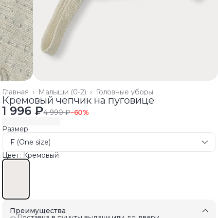
Главная
›
Малыши (0-2)
›
Головные уборы
Кремовый чепчик на пуговице
1 996 ₽
4 990 ₽
−
60
%
Размер
F (One size)
Цвет: Кремовый
Преимущества
Доставка в пункты выдачи или до двери