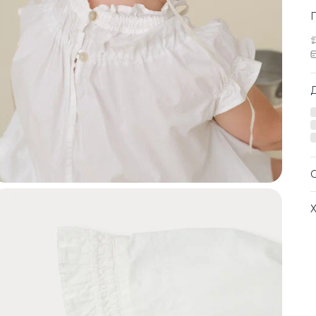
д
з
М
к