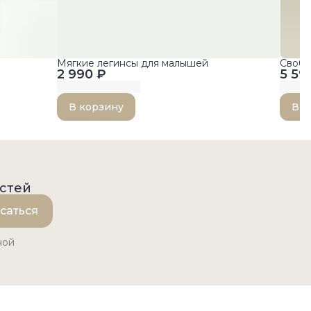
Мягкие легинсы для малышей
Свобо
2 990 ₽
5 59
В корзину
В к
остей
саться
ной