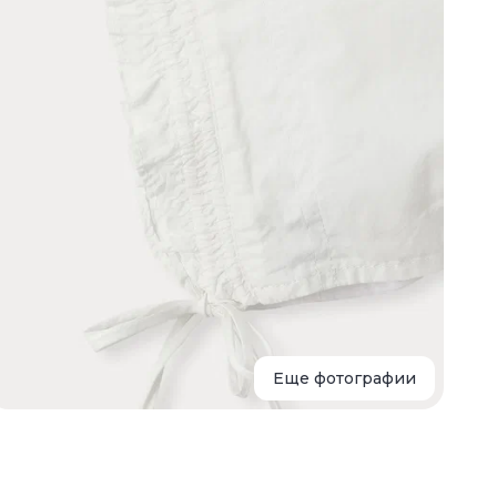
ф
п
н
д
н
л
Еще фотографии