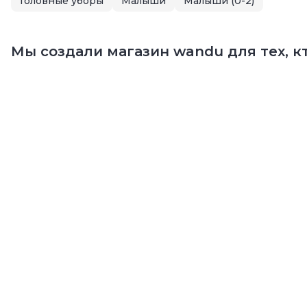
Головные уборы
Малыши
Малыши (0-2)
Мы создали магазин wandu для тех, кт