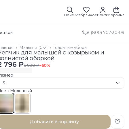
Поиск
Избранное
Войти
Корзина
остков
8 (800) 707-30-09
лавная
›
Малыши (0-2)
›
Головные уборы
Чепчик для малышей с козырьком и
волнистой оборкой
2 796 ₽
6 990 ₽
−
60
%
Размер
S
Цвет: Молочный
Добавить в корзину