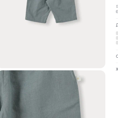
с
м
Д