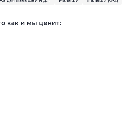
Летняя распродажа для малышей и детей
Малыши
Малыши (0-2)
о как и мы ценит: