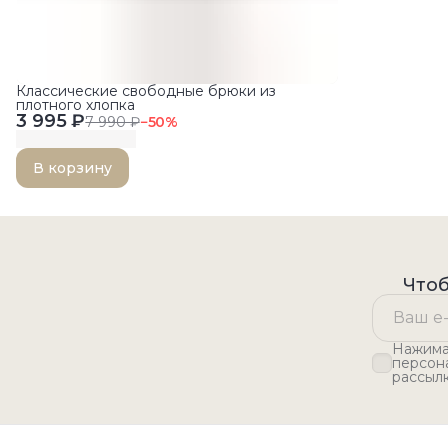
Классические свободные брюки из
плотного хлопка
3 995 ₽
7 990 ₽
−
50
%
В корзину
Чтоб
Нажимая
персон
рассыл