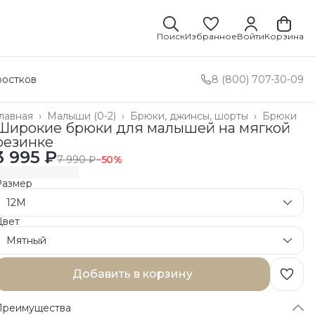
Поиск
Избранное
Войти
Корзина
ростков
8 (800) 707-30-09
лавная
›
Малыши (0-2)
›
Брюки, джинсы, шорты
›
Брюки
Широкие брюки для малышей на мягкой
резинке
3 995 ₽
7 990 ₽
−
50
%
Размер
12M
Цвет
Мятный
Добавить в корзину
Преимущества