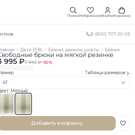
Поиск
Избранное
Войти
Корзина
остков
8 (800) 707-30-09
лавная
›
Дети (3-8)
›
Брюки, джинсы, шорты
›
Брюки
Свободные брюки на мягкой резинке
3 995 ₽
7 990 ₽
−
50
%
Размер
Таблица размеров
4T
Цвет: Мятный
Добавить в корзину