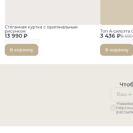
Стеганная куртка с оригинальным
рисунком
Топ А-силуэта 
13 990 ₽
3 436 ₽
8 590
В корзину
В корзину
Чтоб
Нажимая
персон
рассыл