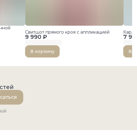
енной
Свитшот прямого кроя с аппликацией
Карди
9 990 ₽
7 99
В корзину
В к
остей
саться
ной