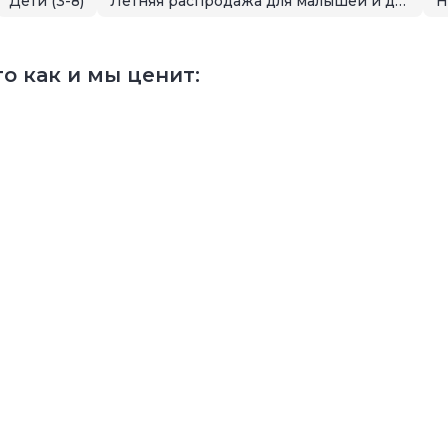
Дети (3-8)
Летняя распродажа для малышей и детей
Н
о как и мы ценит: