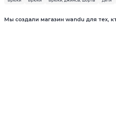
Брюки
Брюки
Брюки, джинсы, шорты
Дети
Мы создали магазин wandu для тех, кт