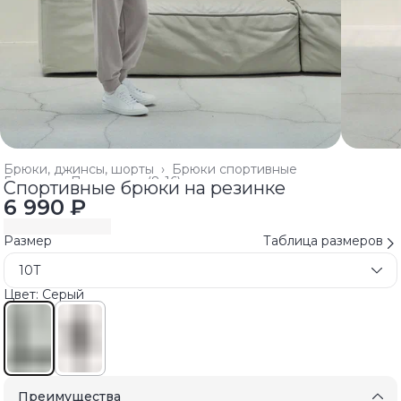
Брюки, джинсы, шорты
›
Брюки спортивные
Главная
›
Подростки (8-16)
›
Спортивные брюки на резинке
6 990 ₽
Размер
Таблица размеров
10T
Цвет: Серый
Преимущества