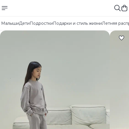
Малыши
Дети
Подростки
Подарки и стиль жизни
Летняя расп