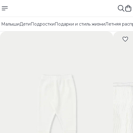
Малыши
Дети
Подростки
Подарки и стиль жизни
Летняя расп