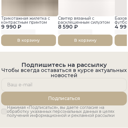
Трикотажная жилетка с
Свитер вязаный с
Базов
контрастным принтом
расклешенным силуэтом
футбо
9 990 ₽
8 590 ₽
4 99
рукав
В корзину
В корзину
Подпишитесь на рассылку
Чтобы всегда оставаться в курсе актуальных
новостей
Подписаться
Нажимая «Подписаться», вы даете согласие на
обработку указанных персональных данных в целях
получения информационной и рекламной рассылки