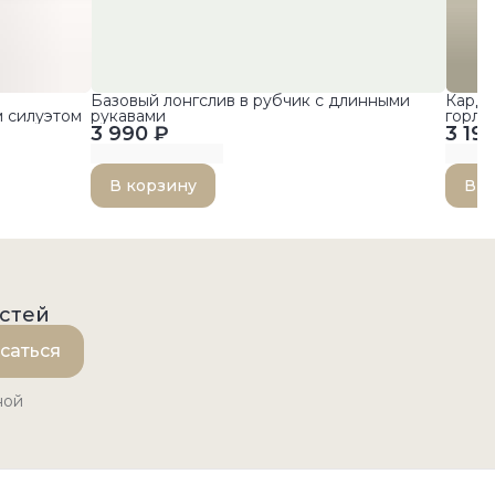
Базовый лонгслив в рубчик с длинными
Карди
 силуэтом
рукавами
горло
3 990 ₽
3 19
В корзину
В к
остей
саться
ной