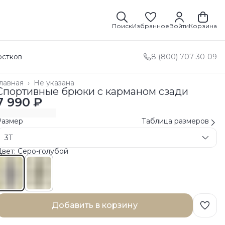
Поиск
Избранное
Войти
Корзина
остков
8 (800) 707-30-09
лавная
›
Не указана
Спортивные брюки с карманом сзади
7 990 ₽
Размер
Таблица размеров
3T
вет: Серо-голубой
Добавить в корзину