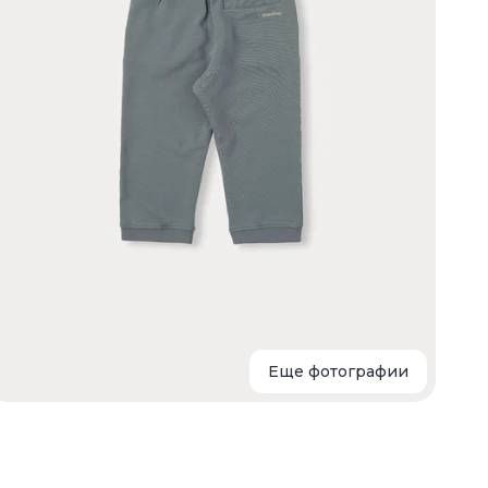
Т
Т
н
т
Еще фотографии