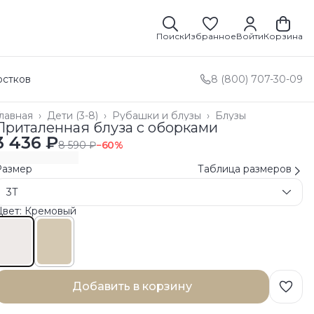
Поиск
Избранное
Войти
Корзина
остков
8 (800) 707-30-09
лавная
›
Дети (3-8)
›
Рубашки и блузы
›
Блузы
Приталенная блуза с оборками
3 436 ₽
8 590 ₽
−
60
%
Размер
Таблица размеров
3T
Цвет: Кремовый
Добавить в корзину