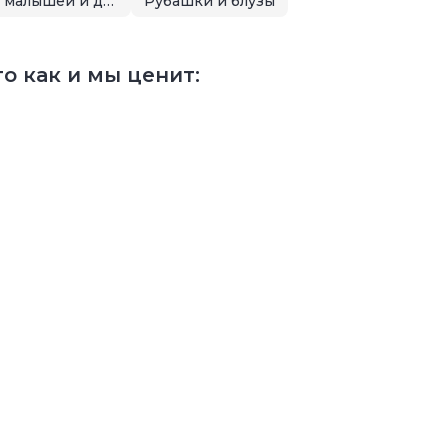
Летняя распродажа для малышей и детей
Рубашки и блузы
о как и мы ценит: