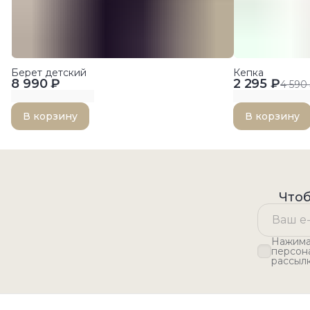
Берет детский
Кепка
8 990 ₽
2 295 ₽
4 590
В корзину
В корзину
Чтоб
Нажимая
персон
рассыл