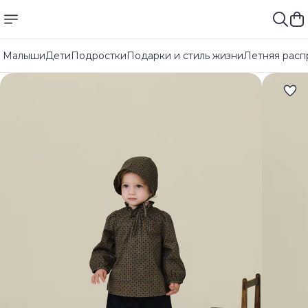
Малыши
Дети
Подростки
Подарки и стиль жизни
Летняя расп