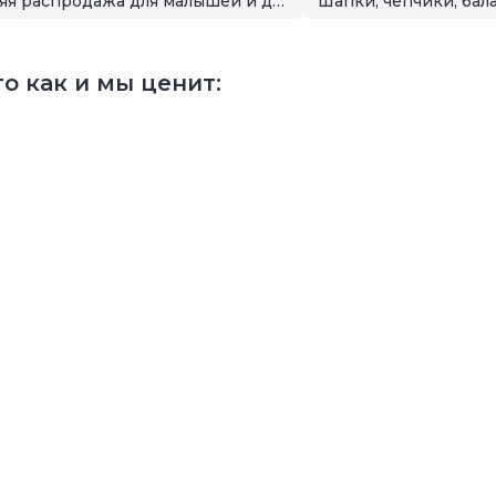
Летняя распродажа для малышей и детей
Шапки, чепчики, бал
о как и мы ценит: