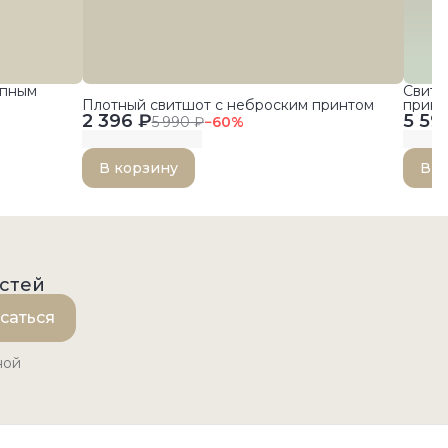
упным
Свитш
Плотный свитшот с неброским принтом
принт
2 396 ₽
5 59
5 990 ₽
−
60
%
В корзину
В к
остей
саться
ной