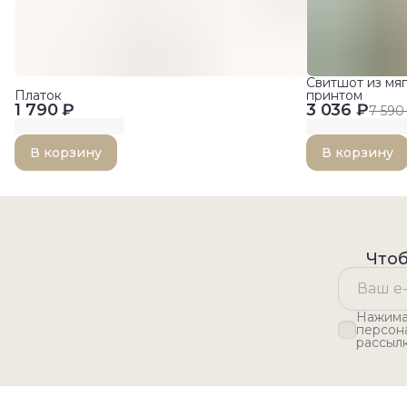
Свитшот из мяг
Платок
принтом
1 790 ₽
3 036 ₽
7 590
В корзину
В корзину
Чтоб
Нажимая
персон
рассыл