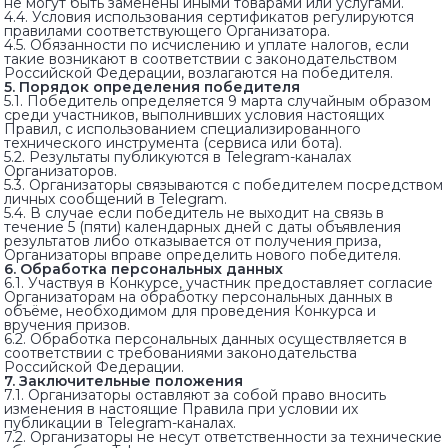
не могут быть заменены иными товарами или услугами.
4.4. Условия использования сертификатов регулируются
правилами соответствующего Организатора.
4.5. Обязанности по исчислению и уплате налогов, если
такие возникают в соответствии с законодательством
Российской Федерации, возлагаются на победителя.
5. Порядок определения победителя
5.1. Победитель определяется 9 марта случайным образом
среди участников, выполнивших условия настоящих
Правил, с использованием специализированного
технического инструмента (сервиса или бота).
5.2. Результаты публикуются в Telegram-каналах
Организаторов.
5.3. Организаторы связываются с победителем посредством
личных сообщений в Telegram.
5.4. В случае если победитель не выходит на связь в
течение 5 (пяти) календарных дней с даты объявления
результатов либо отказывается от получения приза,
Организаторы вправе определить нового победителя.
6. Обработка персональных данных
6.1. Участвуя в Конкурсе, участник предоставляет согласие
Организаторам на обработку персональных данных в
объёме, необходимом для проведения Конкурса и
вручения призов.
6.2. Обработка персональных данных осуществляется в
соответствии с требованиями законодательства
Российской Федерации.
7. Заключительные положения
7.1. Организаторы оставляют за собой право вносить
изменения в настоящие Правила при условии их
публикации в Telegram-каналах.
7.2. Организаторы не несут ответственности за технические