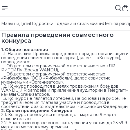
Малыши
Дети
Подростки
Подарки и стиль жизни
Летняя расп
Правила проведения совместного
конкурса
1. Общие положения
1.1. Настоящие Правила определяют порядок организации и
проведения совместного конкурса (далее — «Конкурс»),
проводимого:
— Обществом с ограниченной ответственностью «ЛР
РИТЕЙЛ» (бренд WANDU),
— Обществом с ограниченной ответственностью
«Рибамбель» (ООО «Рибамбель»), далее совместно
именуемыми «Организаторы».
1.2. Конкурс проводится в целях продвижения брендов
WANDU и Ribambelle и привлечения аудитории в Telegram-
каналы Организаторов.
1.3. Конкурс не является лотереей, не основан на риске, не
требует внесения платы за участие и проводится в
соответствии с законодательством Российской Федерации.
2. Сроки проведения Конкурса
2.1. Конкурс проводится в период с 1 марта по 9 марта
включительно.
2.2. Участники вправе выполнить условия участия до 23:59 9
марта по московскому времени.