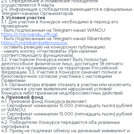
2.3. Определение и объявление победителя
осуществляется 9 марта.
2.4. Информация о победителе размещается в официальных
Telegram-каналах Организаторов.
3. Условия участия
3.1. Для участия в Конкурсе необходимо в период его
проведения:
- быть подписанным на Telegram-канал WANDU:
https://t.me/wandu_official
;
- быть подписанным на Telegram-канал Ribambelle:
https://t.me/ribambellemoscow
;
- оставить реакцию на конкурсную публикацию;
- нажать кнопку «Участвовать» (при наличии
соответствующего функционала).
3.2. Участником Конкурса может быть полностью
дееспособное физическое лицо, достигшее 18-летнего
возраста и проживающее на территории Российской
Федерации. 3.3. Участие в Конкурсе означает полное и
безоговорочное согласие участника с настоящими
Правилами.
3.4. Организаторы вправе отказать в участии или исключить
участника в случае выявления нарушений условий
Конкурса либо признаков недобросовестных действий.
4. Призовой фонд
4.1. Призовой фонд Конкурса включает:
— Сертификат номиналом 15 000 (пятнадцать тысяч) рублей
от WANDU;
— Сертификат номиналом 15 000 (пятнадцать тысяч) рублей
от Ribambelle.
4.2. Победителю Конкурса передаются оба указанных
сертификата.
4.3. Призы не подлежат обмену на денежный эквивалент и