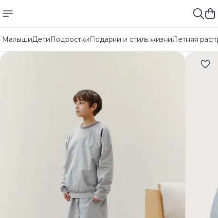
Малыши
Дети
Подростки
Подарки и стиль жизни
Летняя расп