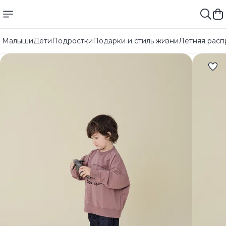
Малыши
Дети
Подростки
Подарки и стиль жизни
Летняя расп