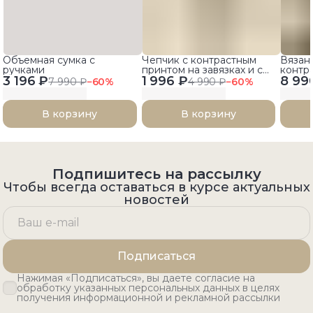
Объемная сумка с
Чепчик с контрастным
Вязан
ручками
принтом на завязках и с
контр
3 196 ₽
1 996 ₽
козырьком
8 99
7 990 ₽
−
60
%
4 990 ₽
−
60
%
В корзину
В корзину
Подпишитесь на рассылку
Чтобы всегда оставаться в курсе актуальных
новостей
Подписаться
Нажимая «Подписаться», вы даете согласие на
обработку указанных персональных данных в целях
получения информационной и рекламной рассылки