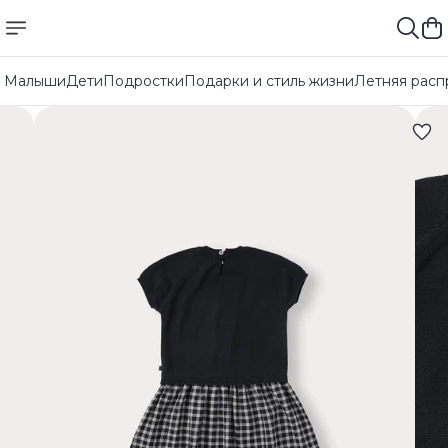
Малыши
Дети
Подростки
Подарки и стиль жизни
Летняя расп