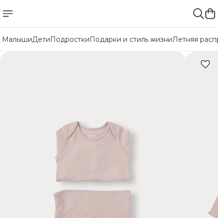
Малыши
Дети
Подростки
Подарки и стиль жизни
Летняя расп