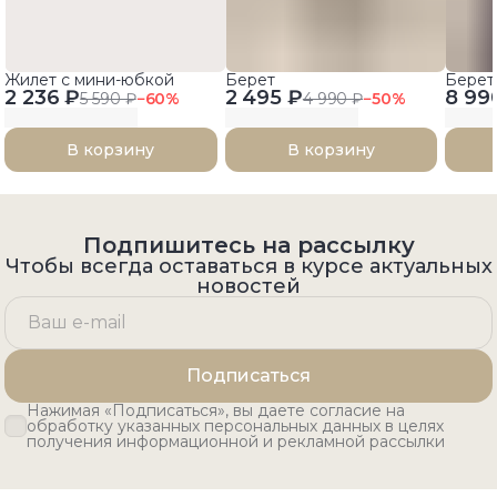
Жилет с мини-юбкой
Берет
Берет
2 236 ₽
2 495 ₽
8 99
5 590 ₽
−
60
%
4 990 ₽
−
50
%
В корзину
В корзину
Подпишитесь на рассылку
Чтобы всегда оставаться в курсе актуальных
новостей
Подписаться
Нажимая «Подписаться», вы даете согласие на
обработку указанных персональных данных в целях
получения информационной и рекламной рассылки