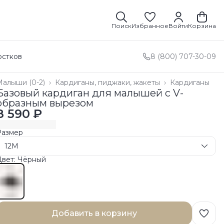
Поиск
Избранное
Войти
Корзина
остков
8 (800) 707-30-09
Малыши (0-2)
›
Кардиганы, пиджаки, жакеты
›
Кардиганы
лавная
›
Базовый кардиган для малышей с V-
образным вырезом
8 590 ₽
Размер
12M
Цвет: Чёрный
Добавить в корзину