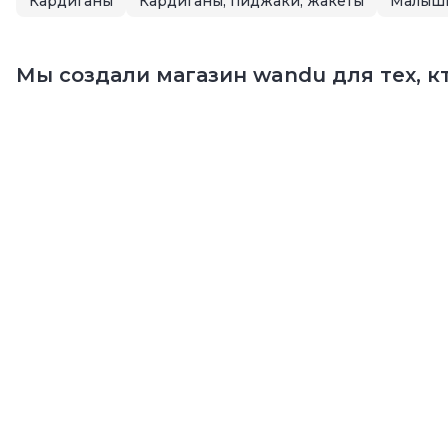
Кардиганы
Кардиганы, пиджаки, жакеты
Малыш
Мы создали магазин wandu для тех, кт