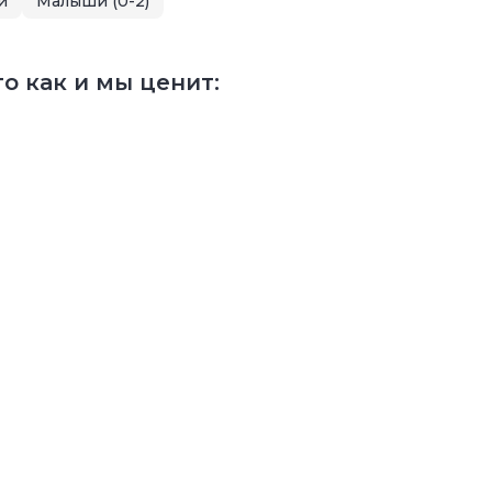
и
Малыши (0-2)
о как и мы ценит: