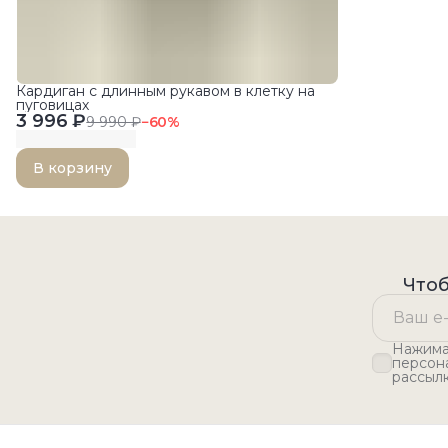
Кардиган с длинным рукавом в клетку на
пуговицах
3 996 ₽
9 990 ₽
−
60
%
В корзину
Чтоб
Нажимая
персон
рассыл