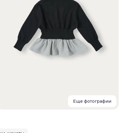
К
с
г
Еще фотографии