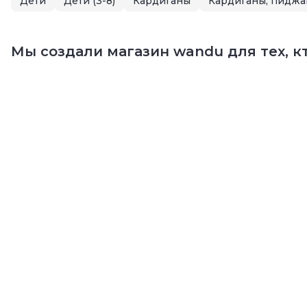
Дети
Дети (3-8)
Кардиганы
Кардиганы, пиджа
Мы создали магазин wandu для тех, кт