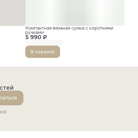
Компактная вязаная сумка с короткими
ручками
5 990 ₽
В корзину
остей
саться
ной