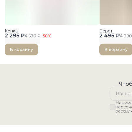
Кепка
Берет
2 295 ₽
2 495 ₽
4 590 ₽
−
50
%
4 990
В корзину
В корзину
Чтоб
Нажимая
персон
рассыл