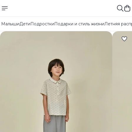
Малыши
Дети
Подростки
Подарки и стиль жизни
Летняя расп