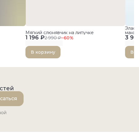
Эласт
Мягкий слюнявчик на липучке
манже
1 196 ₽
3 99
2 990 ₽
−
60
%
В корзину
В к
остей
саться
ной