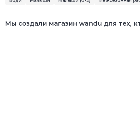
Боди
Малыши
Малыши (0-2)
Межсезонная ра
Мы создали магазин wandu для тех, кт