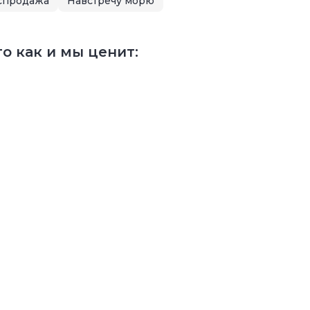
спродажа
Навстречу морю
о как и мы ценит: