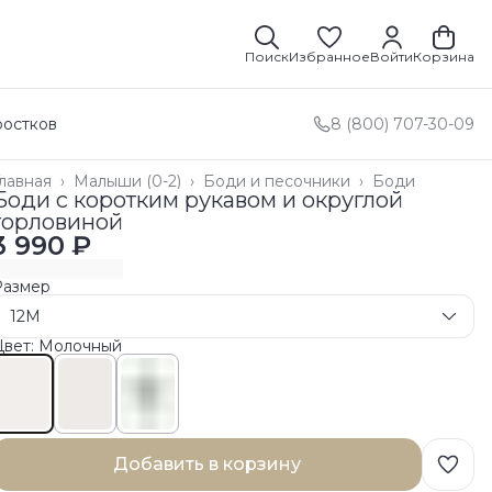
Поиск
Избранное
Войти
Корзина
ростков
8 (800) 707-30-09
лавная
›
Малыши (0-2)
›
Боди и песочники
›
Боди
Боди с коротким рукавом и округлой
горловиной
3 990 ₽
Размер
12M
Цвет: Молочный
Добавить в корзину