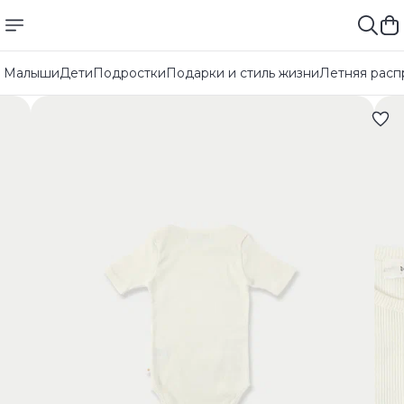
Малыши
Дети
Подростки
Подарки и стиль жизни
Летняя расп