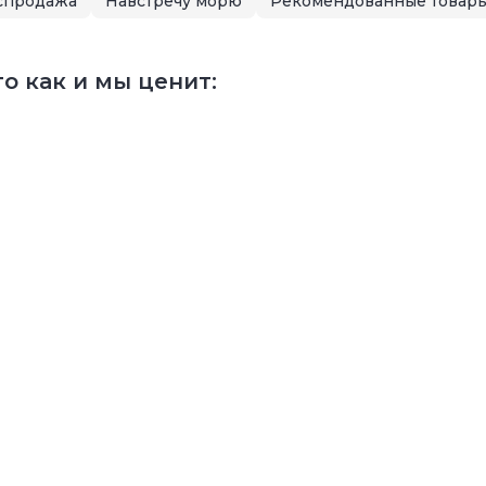
спродажа
Навстречу морю
Рекомендованные товар
о как и мы ценит: