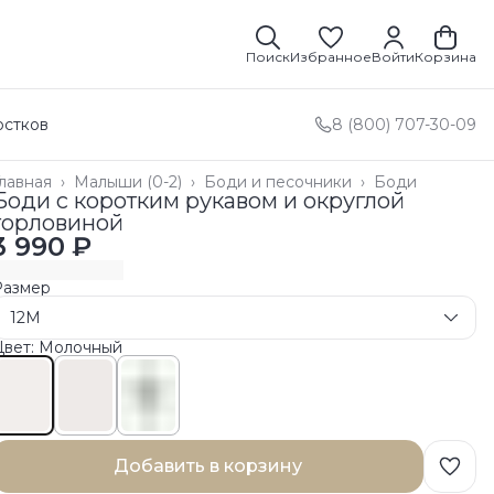
Поиск
Избранное
Войти
Корзина
остков
8 (800) 707-30-09
лавная
›
Малыши (0-2)
›
Боди и песочники
›
Боди
Боди с коротким рукавом и округлой
горловиной
3 990 ₽
Размер
12M
Цвет: Молочный
Добавить в корзину