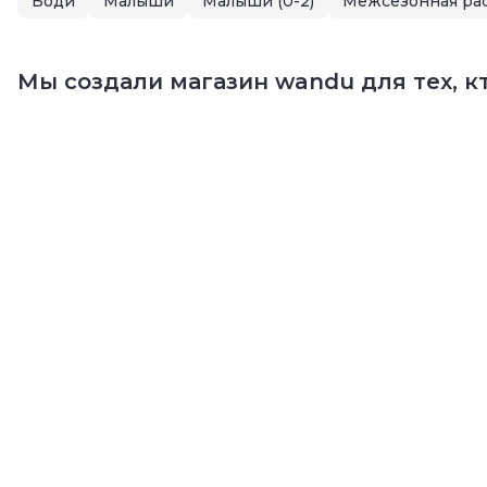
Боди
Малыши
Малыши (0-2)
Межсезонная ра
Мы создали магазин wandu для тех, кт