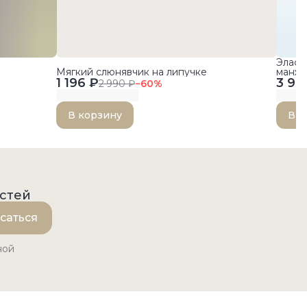
Эласт
Мягкий слюнявчик на липучке
манже
1 196 ₽
3 99
2 990 ₽
−
60
%
В корзину
В к
остей
саться
ной