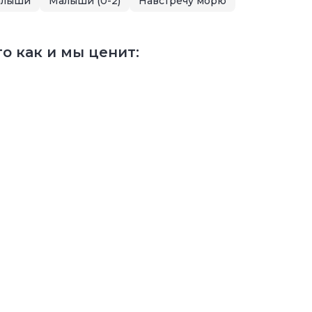
алыши
Малыши (0-2)
Навстречу морю
о как и мы ценит: