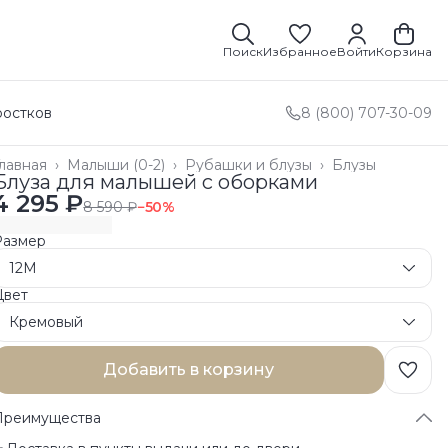
Поиск
Избранное
Войти
Корзина
ростков
8 (800) 707-30-09
лавная
›
Малыши (0-2)
›
Рубашки и блузы
›
Блузы
Блуза для малышей с оборками
4 295 ₽
8 590 ₽
−
50
%
Размер
12M
Цвет
Кремовый
Добавить в корзину
Преимущества