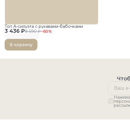
Топ А-силуэта с рукавами-бабочками
3 436 ₽
8 590 ₽
−
60
%
В корзину
Чтоб
Нажимая
персон
рассыл