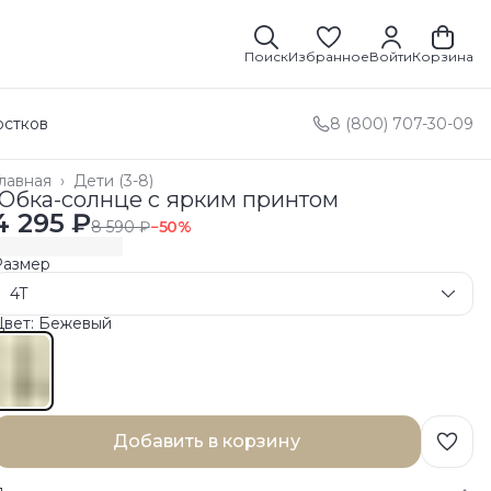
Поиск
Избранное
Войти
Корзина
остков
8 (800) 707-30-09
лавная
›
Дети (3-8)
Юбка-солнце с ярким принтом
4 295 ₽
8 590 ₽
−
50
%
Размер
4T
Цвет: Бежевый
Добавить в корзину