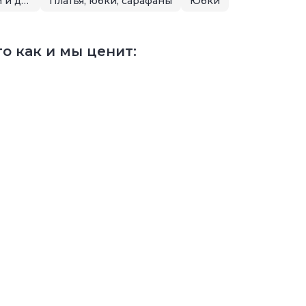
Летняя распродажа для малышей и детей
Платья, юбки, сарафаны
Юбки
о как и мы ценит: