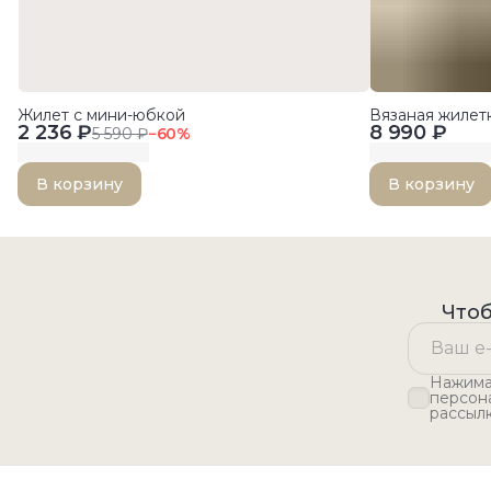
Жилет с мини-юбкой
Вязаная жилет
2 236 ₽
8 990 ₽
5 590 ₽
−
60
%
В корзину
В корзину
Чтоб
Нажимая
персон
рассыл