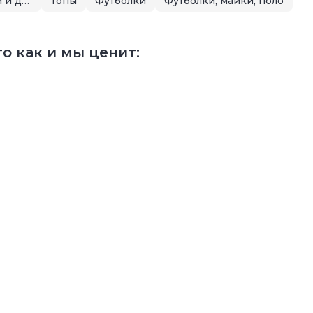
Летняя распродажа для малышей и детей
Топы
Футболки
Футболки, майки, поло
о как и мы ценит: