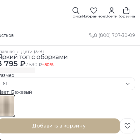
Поиск
Избранное
Войти
Корзина
остков
8 (800) 707-30-09
лавная
›
Дети (3-8)
Яркий топ с оборками
3 795 ₽
7 590 ₽
−
50
%
Размер
6T
Цвет: Бежевый
Добавить в корзину