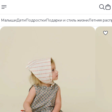
Малыши
Дети
Подростки
Подарки и стиль жизни
Летняя расп