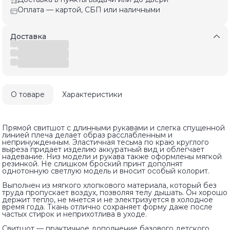
Оплата — картой, СБП или наличными
Доставка
О товаре
Характеристики
Прямой свитшот с длинными рукавами и слегка спущенной
линией плеча делает образ расслабленным и
непринужденным. Эластичная тесьма по краю круглого
выреза придает изделию аккуратный вид и облегчает
надевание. Низ модели и рукава также оформлены мягкой
резинкой. Не слишком броский принт дополнят
однотонную светлую модель и вносит особый колорит.
Выполнен из мягкого хлопкового материала, который без
труда пропускает воздух, позволяя телу дышать. Он хорошо
держит тепло, не мнется и не электризуется в холодное
время года. Ткань отлично сохраняет форму даже после
частых стирок и неприхотлива в уходе.
Свитшот — практичное дополнение базового детского