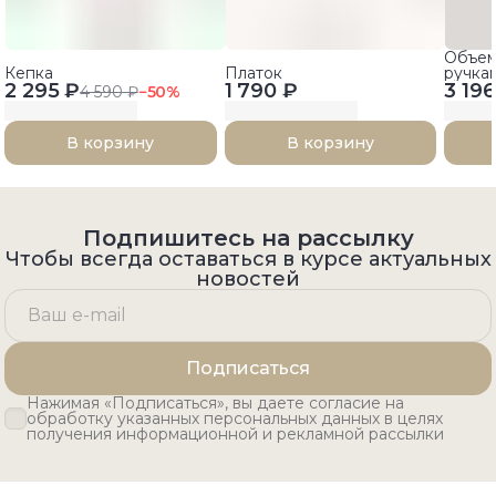
Объем
Кепка
Платок
ручка
2 295 ₽
1 790 ₽
3 196
4 590 ₽
−
50
%
В корзину
В корзину
Подпишитесь на рассылку
Чтобы всегда оставаться в курсе актуальных
новостей
Подписаться
Нажимая «Подписаться», вы даете согласие на
обработку указанных персональных данных в целях
получения информационной и рекламной рассылки