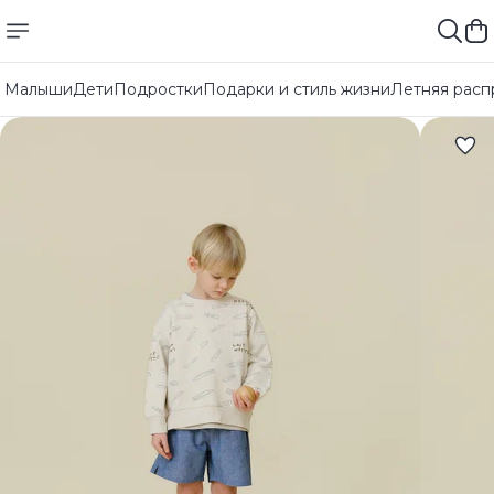
Малыши
Дети
Подростки
Подарки и стиль жизни
Летняя расп