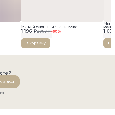
Мягки
Мягкий слюнявчик на липучке
малы
1 196 ₽
1 03
2 990 ₽
−
60
%
В корзину
В к
остей
саться
ной