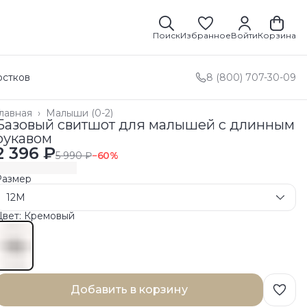
Поиск
Избранное
Войти
Корзина
остков
8 (800) 707-30-09
лавная
›
Малыши (0-2)
Базовый свитшот для малышей с длинным
рукавом
2 396 ₽
5 990 ₽
−
60
%
Размер
12M
Цвет: Кремовый
Добавить в корзину