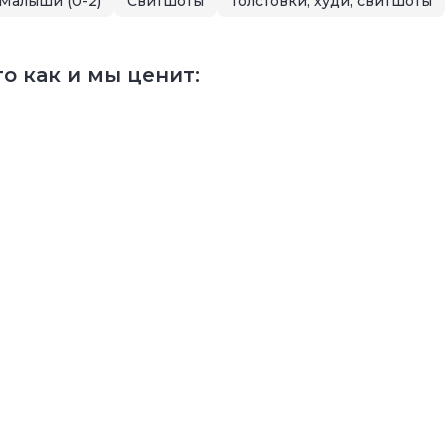
Малыши (0-2)
Свитшоты
Толстовки, худи, свитшоты
о как и мы ценит: