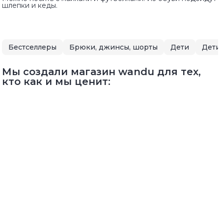
шлепки и кеды.
Бестселлеры
Брюки, джинсы, шорты
Дети
Дети
Мы создали магазин wandu для тех,
кто как и мы ценит: