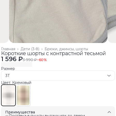
Главная
›
Дети (3-8)
›
Брюки, джинсы, шорты
Короткие шорты с контрастной тесьмой
1 596 ₽
3 990 ₽
−
60
%
Размер
3T
Цвет: Кремовый
Преимущества
Доставка в пункты выдачи или до двери