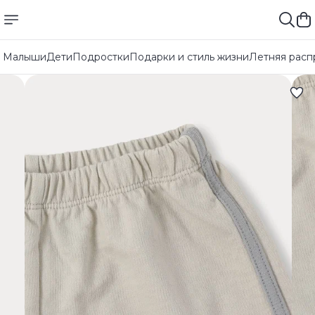
Малыши
Дети
Подростки
Подарки и стиль жизни
Летняя расп