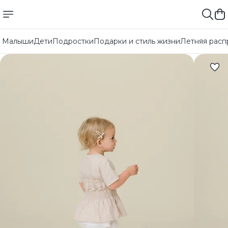
Малыши
Дети
Подростки
Подарки и стиль жизни
Летняя расп