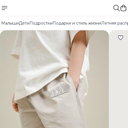
Малыши
Дети
Подростки
Подарки и стиль жизни
Летняя расп