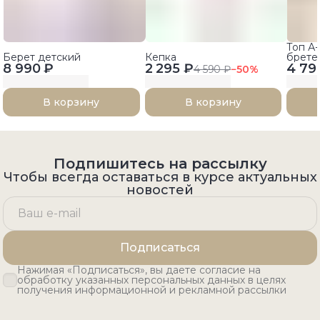
Топ А
Берет детский
Кепка
брете
8 990 ₽
2 295 ₽
4 79
4 590 ₽
−
50
%
В корзину
В корзину
Подпишитесь на рассылку
Чтобы всегда оставаться в курсе актуальных
новостей
Подписаться
Нажимая «Подписаться», вы даете согласие на
обработку указанных персональных данных в целях
получения информационной и рекламной рассылки