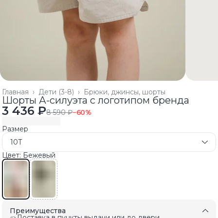
Главная
›
Дети (3-8)
›
Брюки, джинсы, шорты
Шорты А-силуэта с логотипом бренда
3 436 ₽
8 590 ₽
−
60
%
Размер
10T
Цвет: Бежевый
Преимущества
Доставка в пункты выдачи или до двери