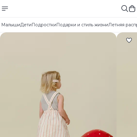
Малыши
Дети
Подростки
Подарки и стиль жизни
Летняя расп