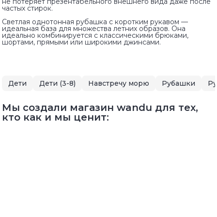
не потеряет презентабельного внешнего вида даже после
частых стирок.
Светлая однотонная рубашка с коротким рукавом —
идеальная база для множества летних образов. Она
идеально комбинируется с классическими брюками,
шортами, прямыми или широкими джинсами.
Дети
Дети (3-8)
Навстречу морю
Рубашки
Ру
Мы создали магазин wandu для тех,
кто как и мы ценит: