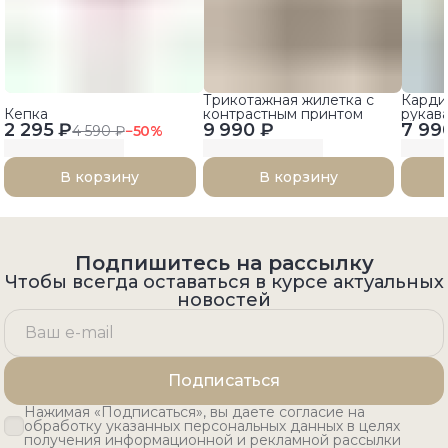
Трикотажная жилетка с
Карди
Кепка
контрастным принтом
рукав
2 295 ₽
9 990 ₽
7 99
4 590 ₽
−
50
%
В корзину
В корзину
Подпишитесь на рассылку
Чтобы всегда оставаться в курсе актуальных
новостей
Подписаться
Нажимая «Подписаться», вы даете согласие на
обработку указанных персональных данных в целях
получения информационной и рекламной рассылки