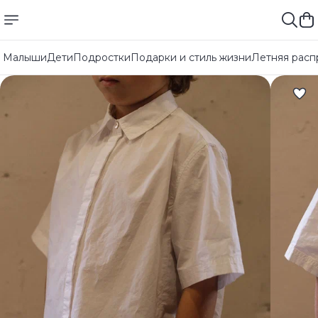
Малыши
Дети
Подростки
Подарки и стиль жизни
Летняя расп