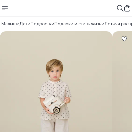
Малыши
Дети
Подростки
Подарки и стиль жизни
Летняя расп