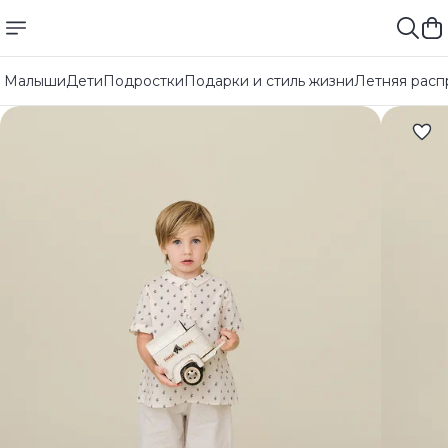
Малыши
Дети
Подростки
Подарки и стиль жизни
Летняя расп