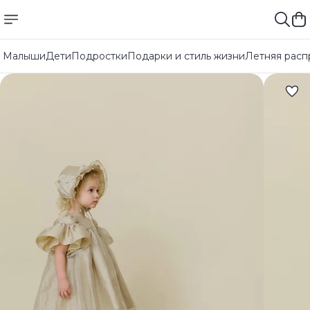
Малыши
Дети
Подростки
Подарки и стиль жизни
Летняя расп