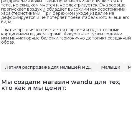
раздражения кожи. Ткань практически не ощущается на
теле, не слишком мнется и не электризуется. Она хорошо
пропускает воздух и обладает высокими износостойкими
характеристиками. При бережном уходе изделие не
деформируется и не потеряет презентабельного внешнего
вида.
Платье органично сочетается с яркими и однотонными
кардиганами и джемперами. Аккуратные туфли-лодочки
или миниатюрные балетки гармонично дополнят созданный
образ.
Летняя распродажа для малышей и детей
Малыши
М
Мы создали магазин wandu для тех,
кто как и мы ценит: