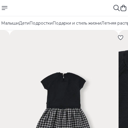
Малыши
Дети
Подростки
Подарки и стиль жизни
Летняя расп