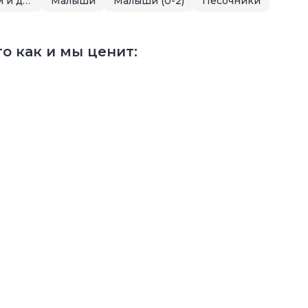
Летняя распродажа для малышей и детей
Малыши
Малыши (0-2)
Песочники
о как и мы ценит: