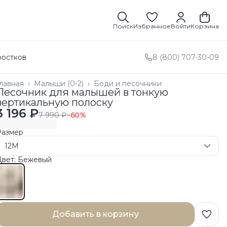
Поиск
Избранное
Войти
Корзина
ростков
8 (800) 707-30-09
лавная
›
Малыши (0-2)
›
Боди и песочники
Песочник для малышей в тонкую
вертикальную полоску
3 196 ₽
7 990 ₽
−
60
%
Размер
12M
Цвет: Бежевый
Добавить в корзину