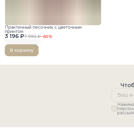
Практичный песочник с цветочным
принтом
3 196 ₽
7 990 ₽
−
60
%
В корзину
Чтоб
Нажимая
персон
рассыл