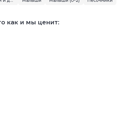
Летняя распродажа для малышей и детей
Малыши
Малыши (0-2)
Песочники
о как и мы ценит: