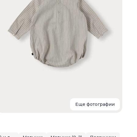
х
и
о
ф
о
Еще фотографии