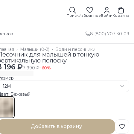
Поиск
Избранное
Войти
Корзина
остков
8 (800) 707-30-09
лавная
›
Малыши (0-2)
›
Боди и песочники
Песочник для малышей в тонкую
вертикальную полоску
3 196 ₽
7 990 ₽
−
60
%
Размер
12M
Цвет: Бежевый
Добавить в корзину