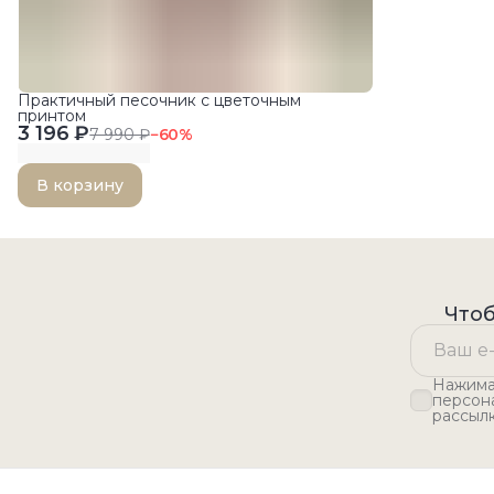
Практичный песочник с цветочным
принтом
3 196 ₽
7 990 ₽
−
60
%
В корзину
Чтоб
Нажимая
персон
рассыл