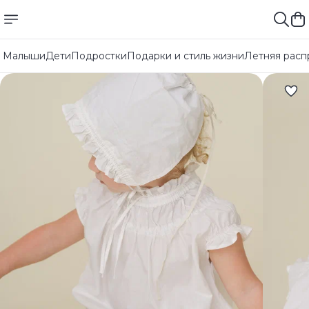
Малыши
Дети
Подростки
Подарки и стиль жизни
Летняя расп