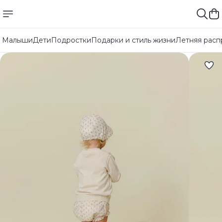
Малыши
Дети
Подростки
Подарки и стиль жизни
Летняя расп