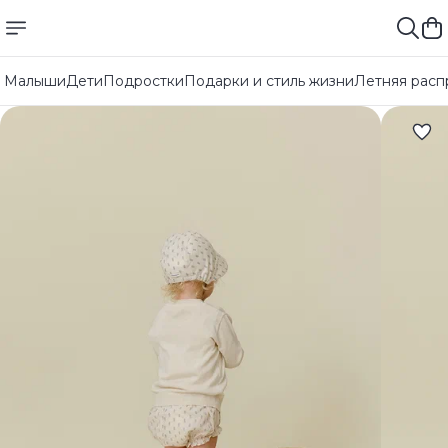
Малыши
Дети
Подростки
Подарки и стиль жизни
Летняя расп