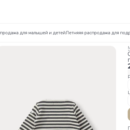
спродажа для малышей и детей
Летняяя распродажа для под
Г