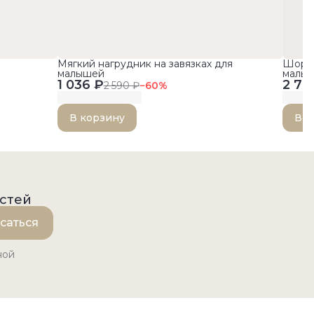
Мягкий нагрудник на завязках для
Шорты
малышей
малы
1 036 ₽
2 79
2 590 ₽
−
60
%
В корзину
В к
остей
саться
ной