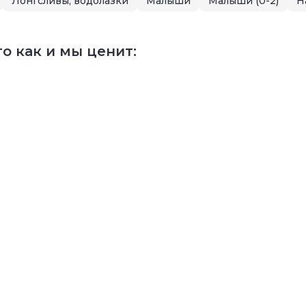
Лонгсливы, водолазки
Малыши
Малыши (0-2)
Н
о как и мы ценит: