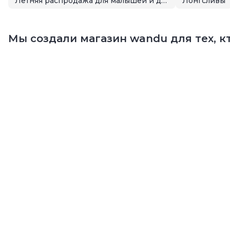
Летняя распродажа для малышей и детей
Лонгсливы
Мы создали магазин wandu для тех, кт