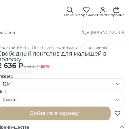
Поиск
Избранное
Войти
Корзина
ростков
8 (800) 707-30-09
Малыши (0-2)
›
Лонгсливы, водолазки
›
Лонгсливы
лавная
›
Свободный лонгслив для малышей в
полоску
2 636 ₽
6 590 ₽
−
60
%
Размер
12M
Цвет
Графит
Добавить в корзину
Преимущества