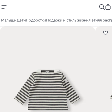
Малыши
Дети
Подростки
Подарки и стиль жизни
Летняя расп