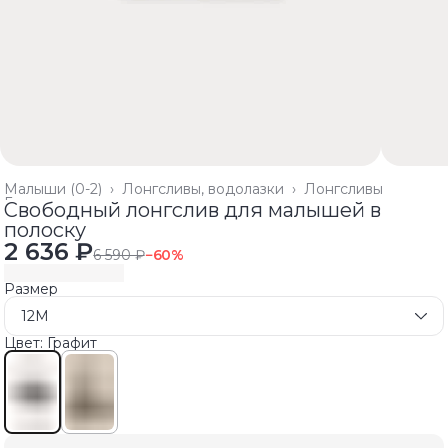
Малыши (0-2)
›
Лонгсливы, водолазки
›
Лонгсливы
Главная
›
Свободный лонгслив для малышей в
полоску
2 636 ₽
6 590 ₽
−
60
%
Размер
12M
Цвет: Графит